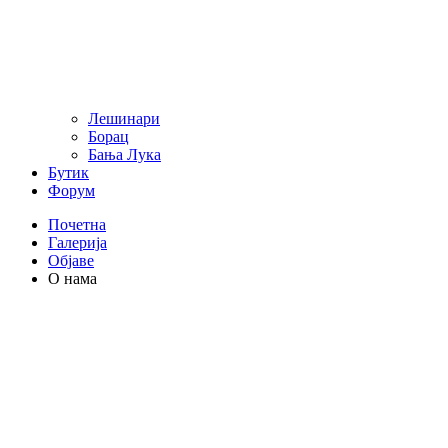
Лешинари
Борац
Бања Лука
Бутик
Форум
Почетна
Галерија
Објаве
О нама