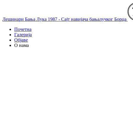
Лешинари Бања Лука 1987 - Сајт навијача бањалучког Борца
Почетна
Галерија
Објаве
О нама