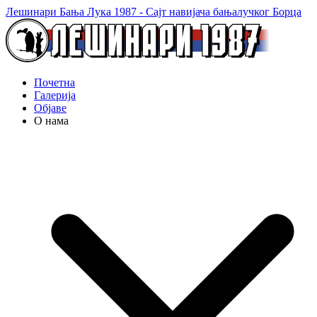
Лешинари Бања Лука 1987 - Сајт навијача бањалучког Борца
Почетна
Галерија
Објаве
О нама