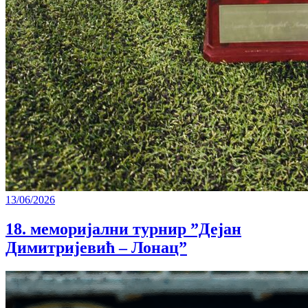
13/06/2026
18. меморијални турнир ”Дејан
Димитријевић – Лонац”