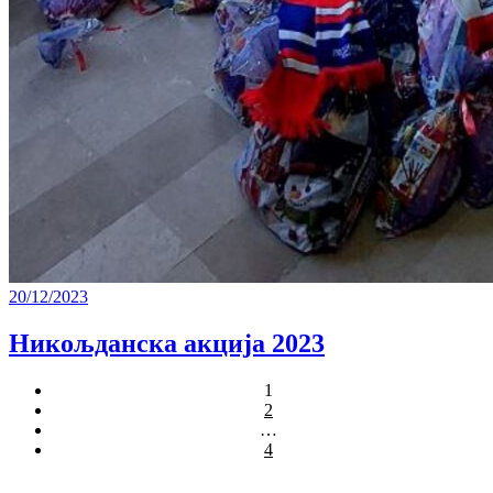
20/12/2023
Никољданска акција 2023
1
2
…
4