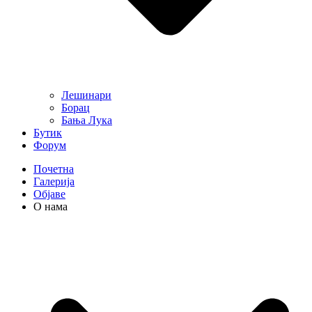
Лешинари
Борац
Бања Лука
Бутик
Форум
Почетна
Галерија
Објаве
О нама