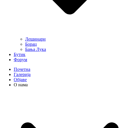
Лешинари
Борац
Бања Лука
Бутик
Форум
Почетна
Галерија
Објаве
О нама