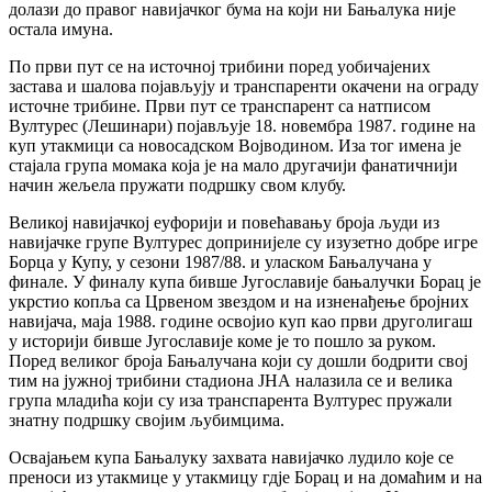
долази до правог навијачког бума на који ни Бањалука није
остала имуна.
По први пут се на источној трибини поред уобичајених
застава и шалова појављују и транспаренти окачени на ограду
источне трибине. Први пут се транспарент са натписом
Вултурес (Лешинари) појављује 18. новембра 1987. године на
куп утакмици са новосадском Војводином. Иза тог имена је
стајала група момака која је на мало другачији фанатичнији
начин жељела пружати подршку свом клубу.
Великој навијачкој еуфорији и повећавању броја људи из
навијачке групе Вултурес допринијеле су изузетно добре игре
Борца у Купу, у сезони 1987/88. и уласком Бањалучана у
финале. У финалу купа бивше Југославије бањалучки Борац је
укрстио копља са Црвеном звездом и на изненађење бројних
навијача, маја 1988. године освојио куп као први друголигаш
у историји бивше Југославије коме је то пошло за руком.
Поред великог броја Бањалучана који су дошли бодрити свој
тим на јужној трибини стадиона ЈНА налазила се и велика
група младића који су иза транспарента Вултурес пружали
знатну подршку својим љубимцима.
Освајањем купа Бањалуку захвата навијачко лудило које се
преноси из утакмице у утакмицу гдје Борац и на домаћим и на