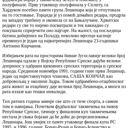
полуфинале. Прву утакмицу полуфинала у Сплиту, са
Хајдуком посебно памти група Лешинара која је отпутовала
на то гостовање. Торцида је уз помоћ домаћих редара, продрла
на западну трибину и окомила се на Бањалучане. Хрватски
редари су све то нијемо посматрали и тек накнадно су
покушали спријечити оно најгоре. На жалост, од посљедица
батина добијених на Пољуду, неколико мјесеци касније
преминуо је један од најватренијих Лешинара 23-годишњи
Антонио Кирчанов.
Избијањем рата на просторима бивше Југославије велики број
Лешинара одлази у Војску Републике Српске дајући велики
допринос у одбрани вјековних српских територија и српског
народа. Средином новембра 1991. године гине први Лешинар,
један од најистакнутијих чланова, САША КОНЧАР, као
добровољац у околини Задра. Током одбрамбено-отаџбинског
рата живот за отаџбину даје велики број Лешинара, а многи из
рата излазе као тешки инвалиди.
Тих ратних година замире све што се тиче спорта, а самим
тим и навијања. Почетком фудбалског такмичења на нивоу
Републике Српске, тачније у финалним куп такмичењима
нестала је свака бојазан да ће доћи до реорганизовања
Лешинара. Још увијек се памте утакмице финала купа РС
1995. и 1996. године, Борац-Рудар и Борац-Јединство и