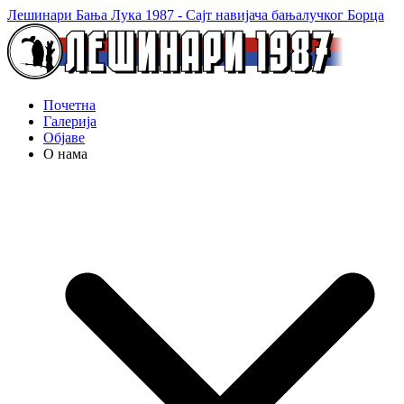
Лешинари Бања Лука 1987 - Сајт навијача бањалучког Борца
Почетна
Галерија
Објаве
О нама