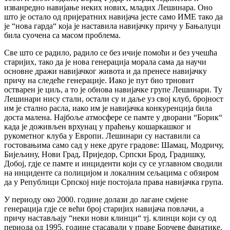
изванредно навијање неких нових, младих Лешинара. Оно
што је остало од пријератних навијача јесте само ИМЕ тако да
је “нова гарда“ која је наставила навијачку причу у Бањалуци
била суочена са масом проблема.
Све што се радило, радило се без ичије помоћи и без учешћа
старијих, тако да је нова генерација морала сама да научи
основне дражи навијачког живота и да пренесе навијачку
причу на следеће генерације. Иако је пут био трновит
остварен је циљ, а то је обнова навијачке групе Лешинари. Ту
Лешинари нису стали, остали су и даље уз свој клуб, бројност
им је стално расла, иако им је навијачка конкуренција била
доста малена. Најбоље атмосфере се памте у дворани “Борик“
када је доживљен врхунац у праћењу кошаркашког и
рукометног клуба у Европи. Лешинари су наставили са
гостовањима само сад у неке друге градове: Шамац, Модричу,
Бијељину, Нови Град, Приједор, Српски Брод, Градишку,
Добој, гдје се памте и инциденти који су се углавном сводили
на инциденте са полицијом и локалним сељацима с обзиром
да у Републици Српској није постојала права навијачка група.
У периоду око 2000. године долази до лагане смјене
генерација гдје се већи број старијих навијача повлачи, а
причу настављају “неки нови клинци“ тј. клинци који су од
периода од 1995. године стасавали у праве Борчеве фанатике.