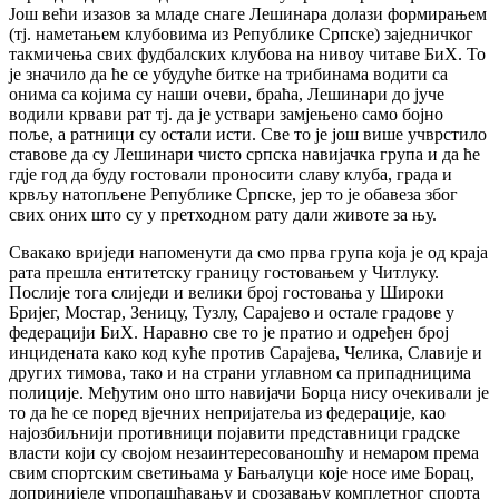
Још већи изазов за младе снаге Лешинара долази формирањем
(тј. наметањем клубовима из Републике Српске) заједничког
такмичења свих фудбалских клубова на нивоу читаве БиХ. То
је значило да ће се убудуће битке на трибинама водити са
онима са којима су наши очеви, браћа, Лешинари до јуче
водили крвави рат тј. да је уствари замјењено само бојно
поље, а ратници су остали исти. Све то је још више учврстило
ставове да су Лешинари чисто српска навијачка група и да ће
гдје год да буду гостовали проносити славу клуба, града и
крвљу натопљене Републике Српске, јер то је обавеза због
свих оних што су у претходном рату дали животе за њу.
Свакако вриједи напоменути да смо прва група која је од краја
рата прешла ентитетску границу гостовањем у Читлуку.
Послије тога слиједи и велики број гостовања у Широки
Бријег, Мостар, Зеницу, Тузлу, Сарајево и остале градове у
федерацији БиХ. Наравно све то је пратио и одређен број
инцидената како код куће против Сарајева, Челика, Славије и
других тимова, тако и на страни углавном са припадницима
полиције. Међутим оно што навијачи Борца нису очекивали је
то да ће се поред вјечних непријатеља из федерације, као
најозбиљнији противници појавити представници градске
власти који су својом незаинтересованошћу и немаром према
свим спортским светињама у Бањалуци које носе име Борац,
допринијеле упропашћавању и срозавању комплетног спорта