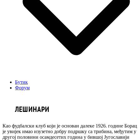
Бутик
Форум
ЛЕШИНАРИ
Као фудбалски клуб који је основан далеке 1926. године Борац
је увијек имао изузетно добру подршку са трибина, међутим у
другој половини осамдесетих година у бившој Југославији