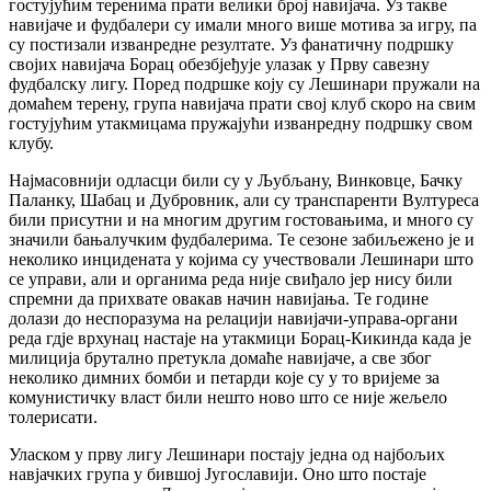
гостујућим теренима прати велики број навијача. Уз такве
навијаче и фудбалери су имали много више мотива за игру, па
су постизали изванредне резултате. Уз фанатичну подршку
својих навијача Борац обезбјеђује улазак у Прву савезну
фудбалску лигу. Поред подршке коју су Лешинари пружали на
домаћем терену, група навијача прати свој клуб скоро на свим
гостујућим утакмицама пружајући изванредну подршку свом
клубу.
Најмасовнији одласци били су у Љубљану, Винковце, Бачку
Паланку, Шабац и Дубровник, али су транспаренти Вултуреса
били присутни и на многим другим гостовањима, и много су
значили бањалучким фудбалерима. Те сезоне забиљежено је и
неколико инцидената у којима су учествовали Лешинари што
се управи, али и органима реда није свиђало јер нису били
спремни да прихвате овакав начин навијања. Те године
долази до неспоразума на релацији навијачи-управа-органи
реда гдје врхунац настаје на утакмици Борац-Кикинда када је
милиција брутално претукла домаће навијаче, а све због
неколико димних бомби и петарди које су у то вријеме за
комунистичку власт били нешто ново што се није жељело
толерисати.
Уласком у прву лигу Лешинари постају једна од најбољих
навјачких група у бившој Југославији. Оно што постаје