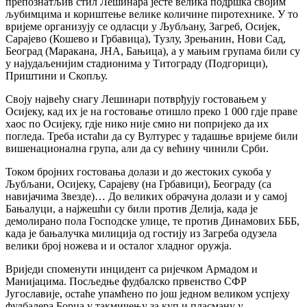
препознатљив стил Лешинара јесте велика подршка својим
љубимцима и кориштење велике количине пиротехнике. У то
вријеме организују се одласци у Љубљану, Загреб, Осијек,
Сарајево (Кошево и Грбавица), Тузлу, Зрењанин, Нови Сад,
Београд (Маракана, ЈНА, Бањица), а у мањим групама били су
у најудаљенијим стадионима у Титограду (Подгорици),
Приштини и Скопљу.
Своју највећу снагу Лешинари потврђују гостовањем у
Осијеку, кад их је на гостовање отишло преко 1 000 гдје праве
хаос по Осијеку, гдје нико није смио ни попријеко да их
погледа. Треба истаћи да су Вултурес у тадашње вријеме били
вишенационална група, али да су већину чинили Срби.
Током бројних гостовања долази и до жестоких сукоба у
Љубљани, Осијеку, Сарајеву (на Грбавици), Београду (са
навијачима Звезде)… До великих обрачуна долази и у самој
Бањалуци, а најжешћи су били против Делија, када је
демолирано пола Господске улице, те против Динамових БББ,
када је бањалучка милиција од гостију из Загреба одузела
велики број ножева и и осталог хладног оружја.
Вриједи споменути инцидент са ријечком Армадом и
Манијацима. Посљедње фудбалско првенство СФР
Југославије, остаће упамћено по још једном великом успјеху
фудбалера Борца у такмичењу за куп и пласману у