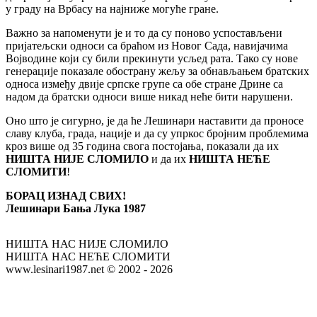
у граду на Врбасу на најниже могуће гране.
Важно за напоменути је и то да су поново успостављени
пријатељски односи са браћом из Новог Сада, навијачима
Војводине који су били прекинути усљед рата. Тако су нове
генерације показале обострану жељу за обнављањем братских
односа између двије српске групе са обе стране Дрине са
надом да братски односи више никад неће бити нарушени.
Оно што је сигурно, је да ће Лешинари наставити да проносе
славу клуба, града, нације и да су упркос бројним проблемима
кроз више од 35 година свога постојања, показали да их
НИШТА НИЈЕ СЛОМИЛО
и да их
НИШТА НЕЋЕ
СЛОМИТИ
!
БОРАЦ ИЗНАД СВИХ!
Лешинари Бања Лука 1987
НИШТА НАС НИЈЕ СЛОМИЛО
НИШТА НАС НЕЋЕ СЛОМИТИ
www.lesinari1987.net © 2002 - 2026