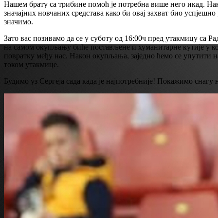
Нашем брату са трибине помоћ је потребна више него икад. Нак
значајних новчаних средстава како би овај захват био успјешно
значимо.
Зато вас позивамо да се у суботу од 16:00ч пред утакмицу са 
на самом окупљању биће постављене и хуманитарне кутије у кој
повратку међу нас. Након окупљања, заједно ћемо се упутити н
током утакмице.
Будимо уз Сергеја сада када је најпотребније! Покажимо снагу н