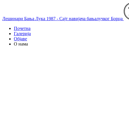
Лешинари Бања Лука 1987 - Сајт навијача бањалучког Борца
Почетна
Галерија
Објаве
О нама