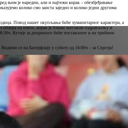
ред њим је наредни, али и најтежи корак – обезбјеђивање
оказујемо колико смо заиста заједно и колико једни другима
породица. Повод нашег окупљања биће хуманитарног карактера, а
з обзира на износ, корак је ближе његовом оздрављењу и
8:30ч. Кутије за доприносе биће постављене и на трибини
 Видимо се на Батерфлају у суботу од 16:00ч – за Сергеја!