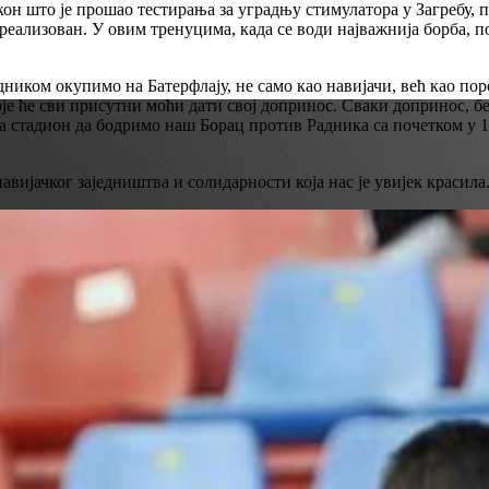
он што је прошао тестирања за уградњу стимулатора у Загребу, п
 реализован. У овим тренуцима, када се води најважнија борба, п
Радником окупимо на Батерфлају, не само као навијачи, већ као 
е ће сви присутни моћи дати свој допринос. Сваки допринос, бе
а стадион да бодримо наш Борац против Радника са почетком у 1
авијачког заједништва и солидарности која нас је увијек красила.