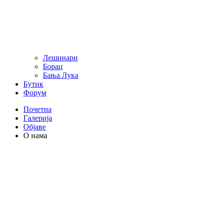
Лешинари
Борац
Бања Лука
Бутик
Форум
Почетна
Галерија
Објаве
О нама