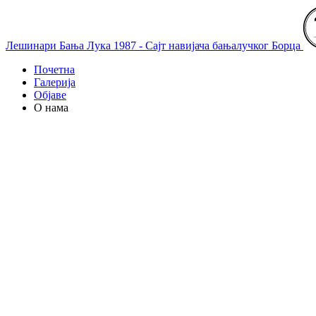
Лешинари Бања Лука 1987 - Сајт навијача бањалучког Борца
Почетна
Галерија
Објаве
О нама