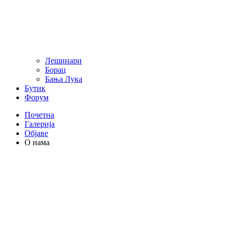
Лешинари
Борац
Бања Лука
Бутик
Форум
Почетна
Галерија
Објаве
О нама