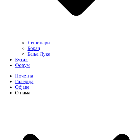
Лешинари
Борац
Бања Лука
Бутик
Форум
Почетна
Галерија
Објаве
О нама