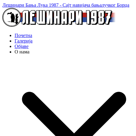
Лешинари Бања Лука 1987 - Сајт навијача бањалучког Борца
Почетна
Галерија
Објаве
О нама