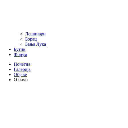
Лешинари
Борац
Бања Лука
Бутик
Форум
Почетна
Галерија
Објаве
О нама