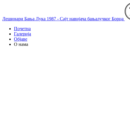
Лешинари Бања Лука 1987 - Сајт навијача бањалучког Борца
Почетна
Галерија
Објаве
О нама