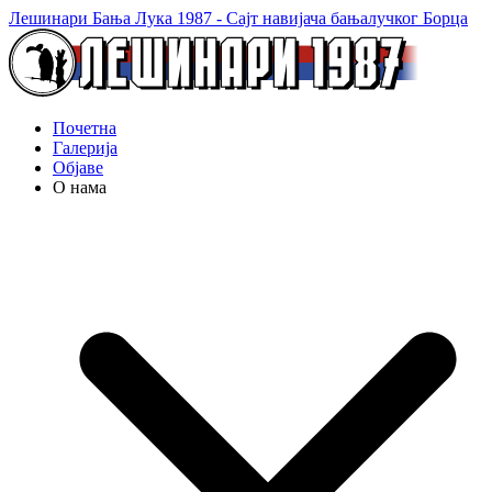
Лешинари Бања Лука 1987 - Сајт навијача бањалучког Борца
Почетна
Галерија
Објаве
О нама