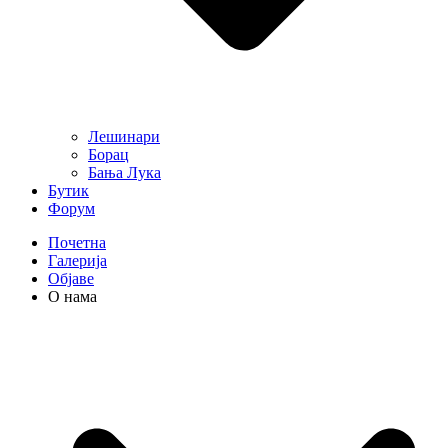
Лешинари
Борац
Бања Лука
Бутик
Форум
Почетна
Галерија
Објаве
О нама