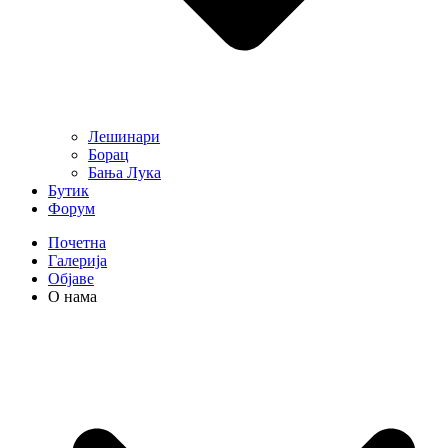
Лешинари
Борац
Бања Лука
Бутик
Форум
Почетна
Галерија
Објаве
О нама