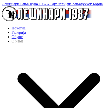
Лешинари Бања Лука 1987 - Сајт навијача бањалучког Борца
Почетна
Галерија
Објаве
О нама