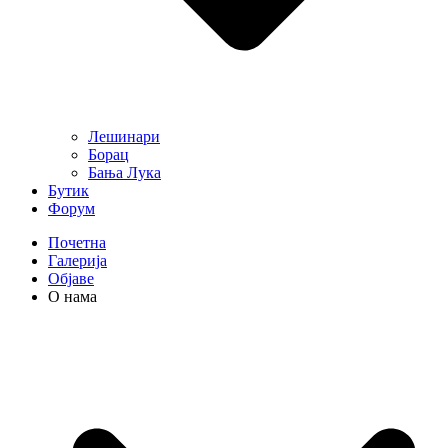
Лешинари
Борац
Бања Лука
Бутик
Форум
Почетна
Галерија
Објаве
О нама