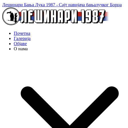
Лешинари Бања Лука 1987 - Сајт навијача бањалучког Борца
Почетна
Галерија
Објаве
О нама