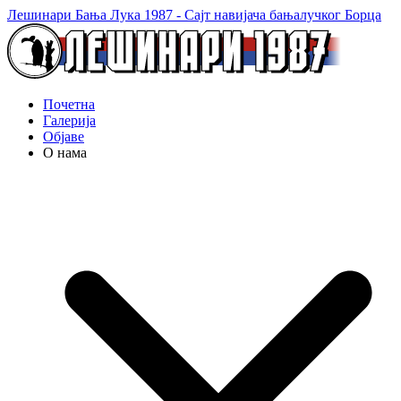
Лешинари Бања Лука 1987 - Сајт навијача бањалучког Борца
Почетна
Галерија
Објаве
О нама