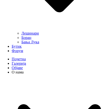
Лешинари
Борац
Бања Лука
Бутик
Форум
Почетна
Галерија
Објаве
О нама