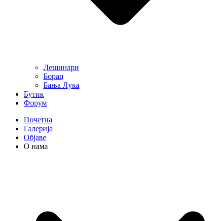
Лешинари
Борац
Бања Лука
Бутик
Форум
Почетна
Галерија
Објаве
О нама