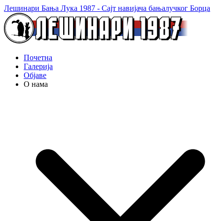
Лешинари Бања Лука 1987 - Сајт навијача бањалучког Борца
Почетна
Галерија
Објаве
О нама