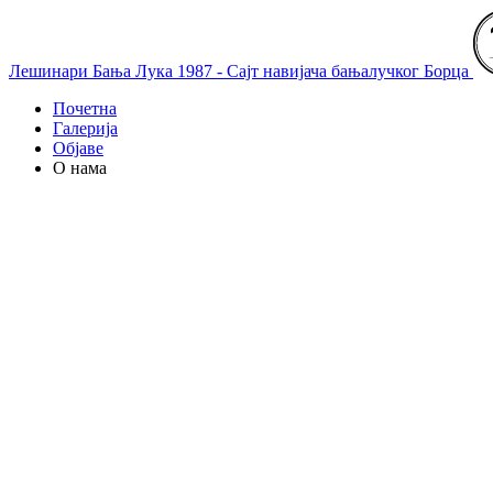
Лешинари Бања Лука 1987 - Сајт навијача бањалучког Борца
Почетна
Галерија
Објаве
О нама