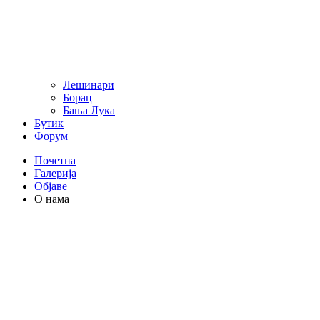
Лешинари
Борац
Бања Лука
Бутик
Форум
Почетна
Галерија
Објаве
О нама