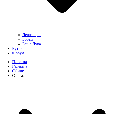
Лешинари
Борац
Бања Лука
Бутик
Форум
Почетна
Галерија
Објаве
О нама