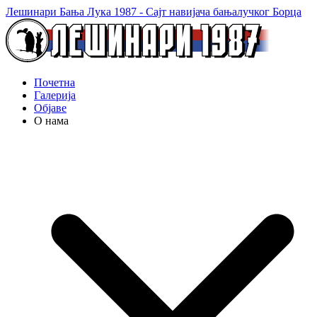
Лешинари Бања Лука 1987 - Сајт навијача бањалучког Борца
Почетна
Галерија
Објаве
О нама