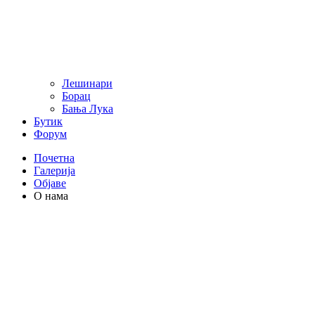
Лешинари
Борац
Бања Лука
Бутик
Форум
Почетна
Галерија
Објаве
О нама