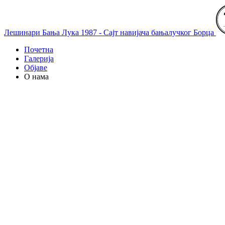
Лешинари Бања Лука 1987 - Сајт навијача бањалучког Борца
Почетна
Галерија
Објаве
О нама