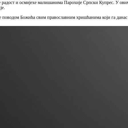
 радост и осмијехе малишанима Парохије Српски Купрес. У овим
је.
е поводом Божића свим православним хришћанима који га данас 