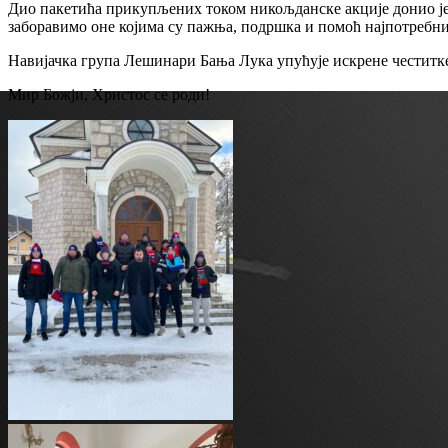
Дио пакетића прикупљених током никољданске акције донио је
заборавимо оне којима су пажња, подршка и помоћ најпотребни
Навијачка група Лешинари Бања Лука упућује искрене честитк
Мир Божји, Христос се роди!