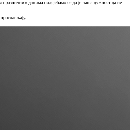
 празничним данима подсјећамо се да је наша дужност да не
прослављају.