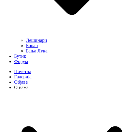
Лешинари
Борац
Бања Лука
Бутик
Форум
Почетна
Галерија
Објаве
О нама