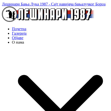
Лешинари Бања Лука 1987 - Сајт навијача бањалучког Борца
Почетна
Галерија
Објаве
О нама