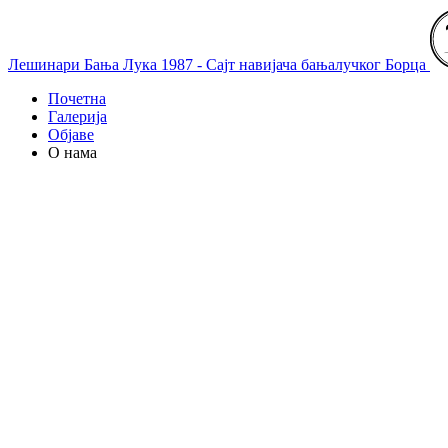
Лешинари Бања Лука 1987 - Сајт навијача бањалучког Борца
Почетна
Галерија
Објаве
О нама