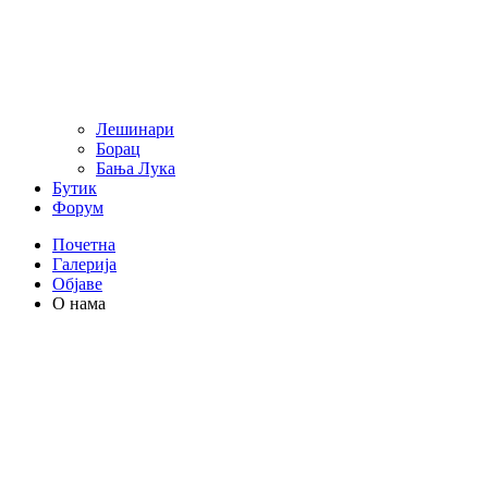
Лешинари
Борац
Бања Лука
Бутик
Форум
Почетна
Галерија
Објаве
О нама