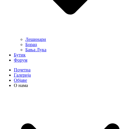
Лешинари
Борац
Бања Лука
Бутик
Форум
Почетна
Галерија
Објаве
О нама