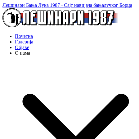
Лешинари Бања Лука 1987 - Сајт навијача бањалучког Борца
Почетна
Галерија
Објаве
О нама