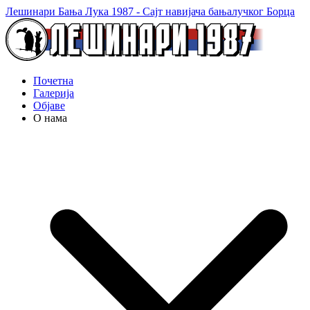
Лешинари Бања Лука 1987 - Сајт навијача бањалучког Борца
Почетна
Галерија
Објаве
О нама