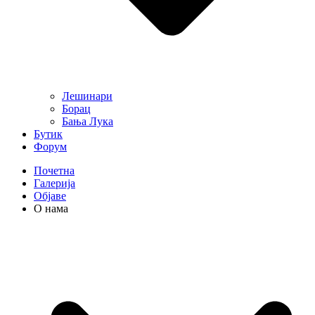
Лешинари
Борац
Бања Лука
Бутик
Форум
Почетна
Галерија
Објаве
О нама