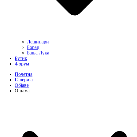
Лешинари
Борац
Бања Лука
Бутик
Форум
Почетна
Галерија
Објаве
О нама