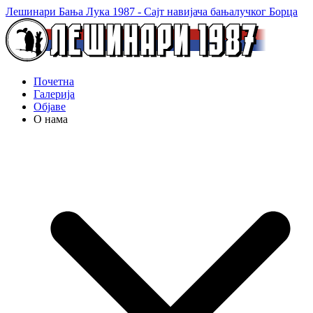
Лешинари Бања Лука 1987 - Сајт навијача бањалучког Борца
Почетна
Галерија
Објаве
О нама