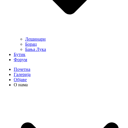
Лешинари
Борац
Бања Лука
Бутик
Форум
Почетна
Галерија
Објаве
О нама