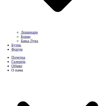
Лешинари
Борац
Бања Лука
Бутик
Форум
Почетна
Галерија
Објаве
О нама