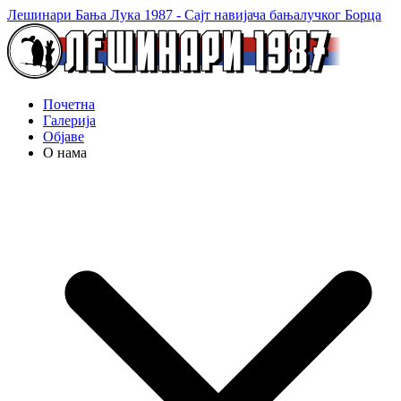
Лешинари Бања Лука 1987 - Сајт навијача бањалучког Борца
Почетна
Галерија
Објаве
О нама