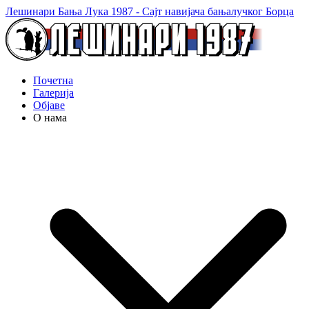
Лешинари Бања Лука 1987 - Сајт навијача бањалучког Борца
Почетна
Галерија
Објаве
О нама