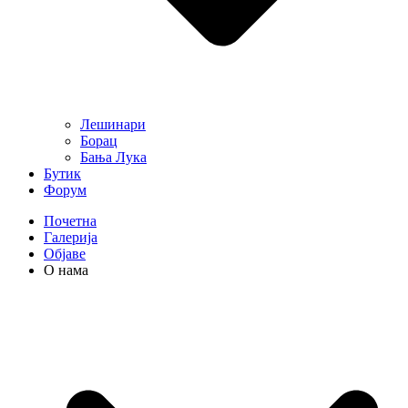
Лешинари
Борац
Бања Лука
Бутик
Форум
Почетна
Галерија
Објаве
О нама