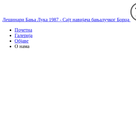
Лешинари Бања Лука 1987 - Сајт навијача бањалучког Борца
Почетна
Галерија
Објаве
О нама