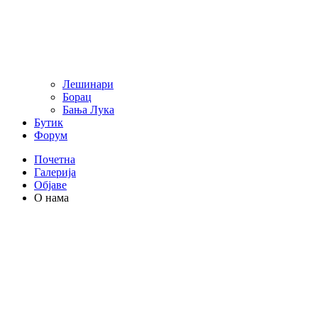
Лешинари
Борац
Бања Лука
Бутик
Форум
Почетна
Галерија
Објаве
О нама