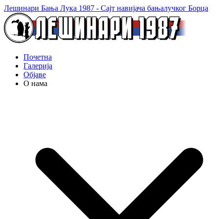
Лешинари Бања Лука 1987 - Сајт навијача бањалучког Борца
Почетна
Галерија
Објаве
О нама