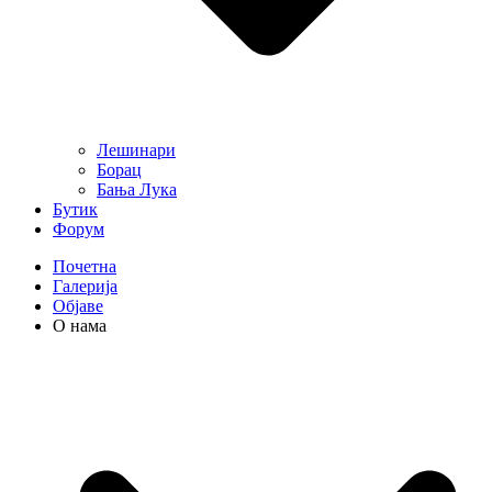
Лешинари
Борац
Бања Лука
Бутик
Форум
Почетна
Галерија
Објаве
О нама