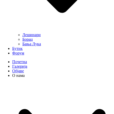
Лешинари
Борац
Бања Лука
Бутик
Форум
Почетна
Галерија
Објаве
О нама