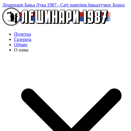
Лешинари Бања Лука 1987 - Сајт навијача бањалучког Борца
Почетна
Галерија
Објаве
О нама