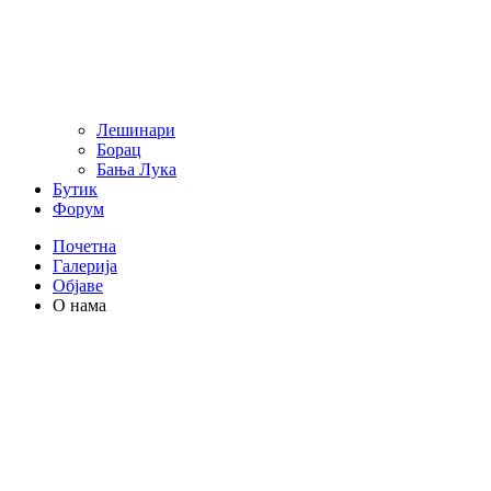
Лешинари
Борац
Бања Лука
Бутик
Форум
Почетна
Галерија
Објаве
О нама