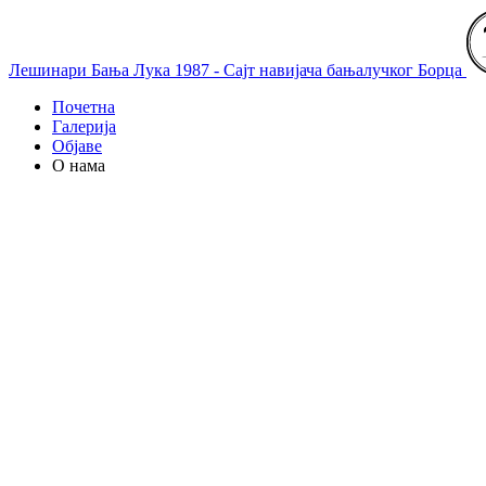
Лешинари Бања Лука 1987 - Сајт навијача бањалучког Борца
Почетна
Галерија
Објаве
О нама