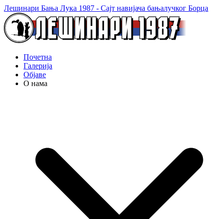
Лешинари Бања Лука 1987 - Сајт навијача бањалучког Борца
Почетна
Галерија
Објаве
О нама