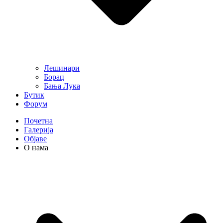
Лешинари
Борац
Бања Лука
Бутик
Форум
Почетна
Галерија
Објаве
О нама