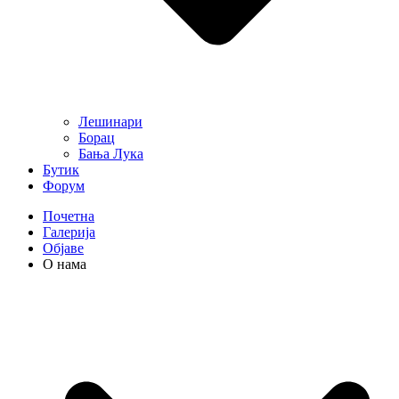
Лешинари
Борац
Бања Лука
Бутик
Форум
Почетна
Галерија
Објаве
О нама