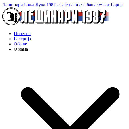
Лешинари Бања Лука 1987 - Сајт навијача бањалучког Борца
Почетна
Галерија
Објаве
О нама