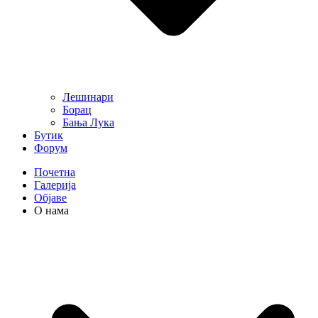
Лешинари
Борац
Бања Лука
Бутик
Форум
Почетна
Галерија
Објаве
О нама