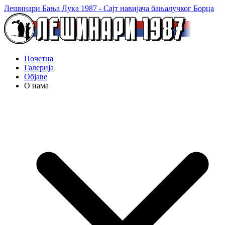
Лешинари Бања Лука 1987 - Сајт навијача бањалучког Борца
Почетна
Галерија
Објаве
О нама