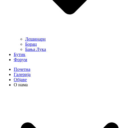
Лешинари
Борац
Бања Лука
Бутик
Форум
Почетна
Галерија
Објаве
О нама