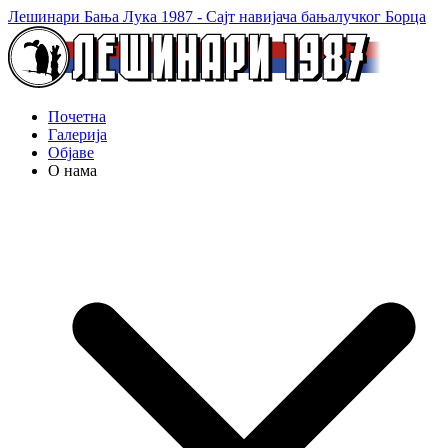
Лешинари Бања Лука 1987 - Сајт навијача бањалучког Борца
Почетна
Галерија
Објаве
О нама