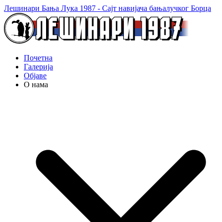
Лешинари Бања Лука 1987 - Сајт навијача бањалучког Борца
Почетна
Галерија
Објаве
О нама