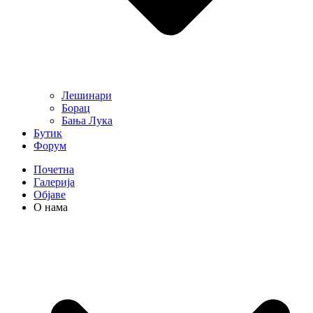
Лешинари
Борац
Бања Лука
Бутик
Форум
Почетна
Галерија
Објаве
О нама