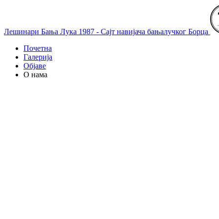
Лешинари Бања Лука 1987 - Сајт навијача бањалучког Борца
Почетна
Галерија
Објаве
О нама