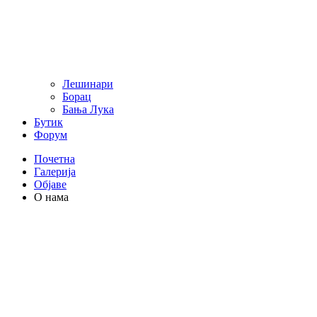
Лешинари
Борац
Бања Лука
Бутик
Форум
Почетна
Галерија
Објаве
О нама