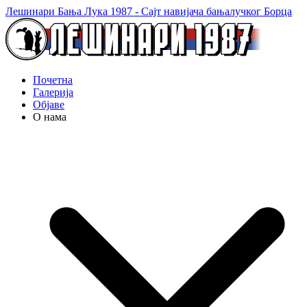
Лешинари Бања Лука 1987 - Сајт навијача бањалучког Борца
Почетна
Галерија
Објаве
О нама