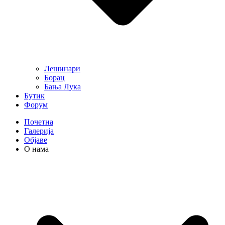
Лешинари
Борац
Бања Лука
Бутик
Форум
Почетна
Галерија
Објаве
О нама