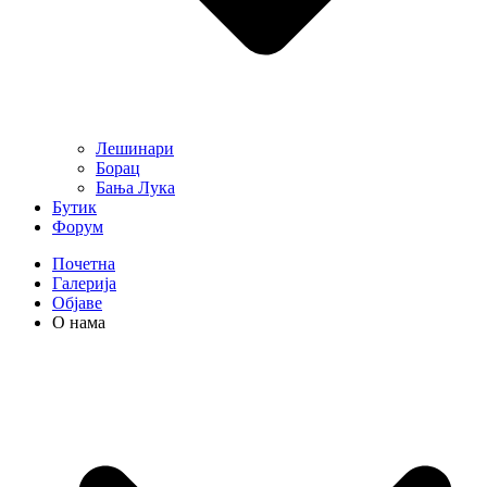
Лешинари
Борац
Бања Лука
Бутик
Форум
Почетна
Галерија
Објаве
О нама