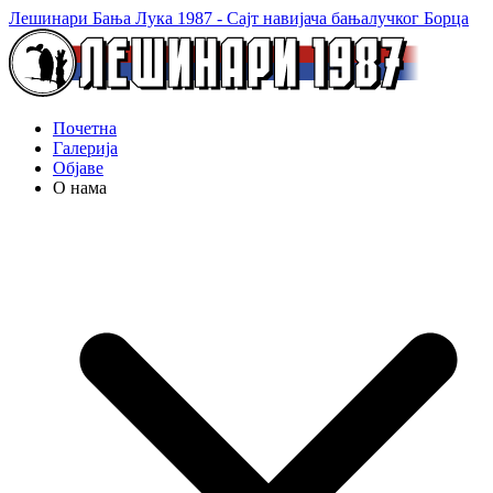
Лешинари Бања Лука 1987 - Сајт навијача бањалучког Борца
Почетна
Галерија
Објаве
О нама