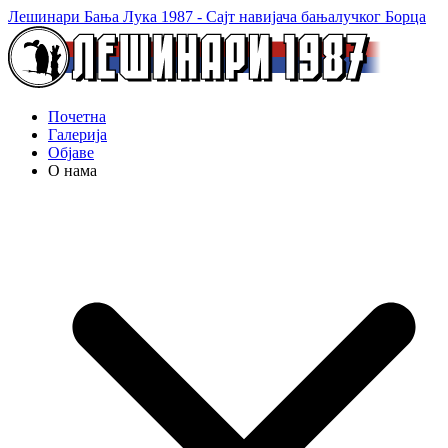
Лешинари Бања Лука 1987 - Сајт навијача бањалучког Борца
Почетна
Галерија
Објаве
О нама