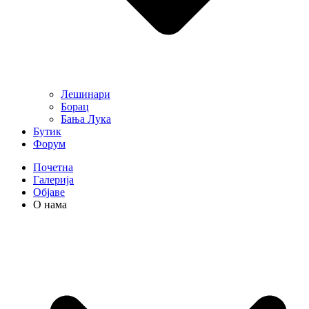
Лешинари
Борац
Бања Лука
Бутик
Форум
Почетна
Галерија
Објаве
О нама