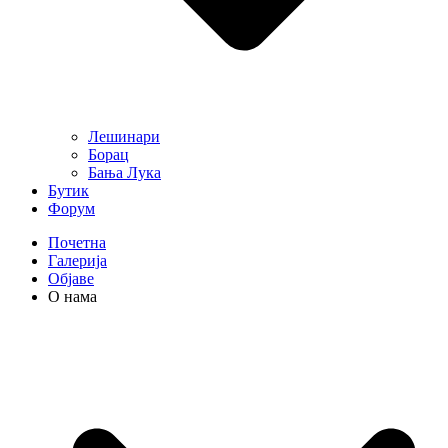
Лешинари
Борац
Бања Лука
Бутик
Форум
Почетна
Галерија
Објаве
О нама