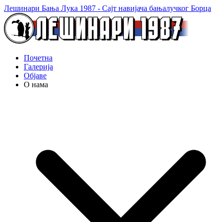
Лешинари Бања Лука 1987 - Сајт навијача бањалучког Борца
Почетна
Галерија
Објаве
О нама