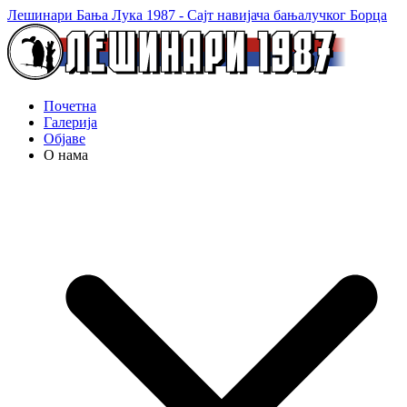
Лешинари Бања Лука 1987 - Сајт навијача бањалучког Борца
Почетна
Галерија
Објаве
О нама