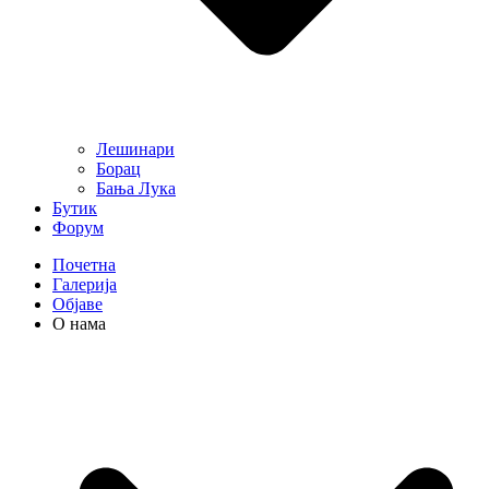
Лешинари
Борац
Бања Лука
Бутик
Форум
Почетна
Галерија
Објаве
О нама