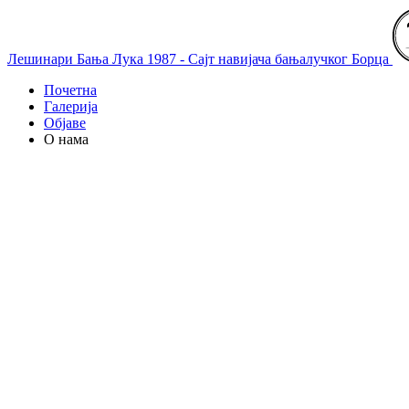
Лешинари Бања Лука 1987 - Сајт навијача бањалучког Борца
Почетна
Галерија
Објаве
О нама