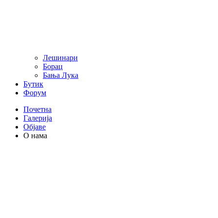
Лешинари
Борац
Бања Лука
Бутик
Форум
Почетна
Галерија
Објаве
О нама