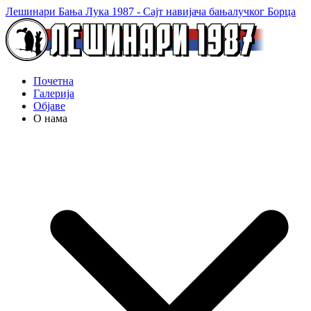
Лешинари Бања Лука 1987 - Сајт навијача бањалучког Борца
Почетна
Галерија
Објаве
О нама