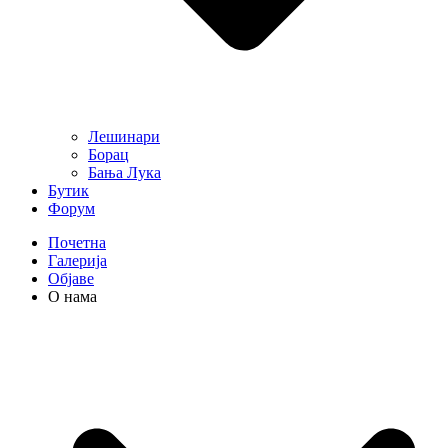
Лешинари
Борац
Бања Лука
Бутик
Форум
Почетна
Галерија
Објаве
О нама