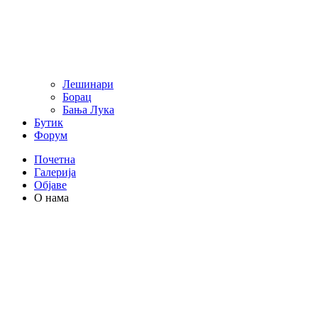
Лешинари
Борац
Бања Лука
Бутик
Форум
Почетна
Галерија
Објаве
О нама