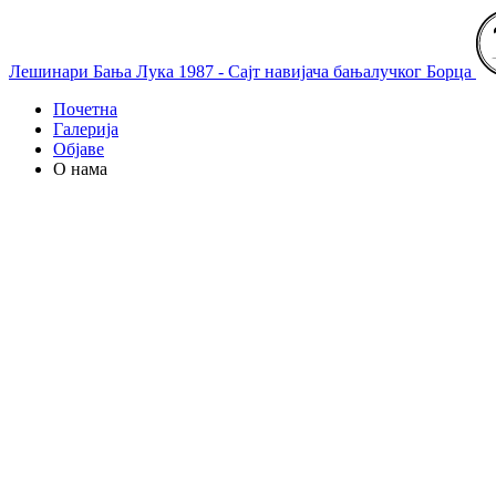
Лешинари Бања Лука 1987 - Сајт навијача бањалучког Борца
Почетна
Галерија
Објаве
О нама