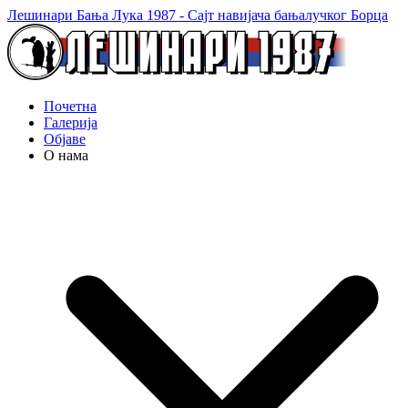
Лешинари Бања Лука 1987 - Сајт навијача бањалучког Борца
Почетна
Галерија
Објаве
О нама