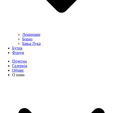
Лешинари
Борац
Бања Лука
Бутик
Форум
Почетна
Галерија
Објаве
О нама