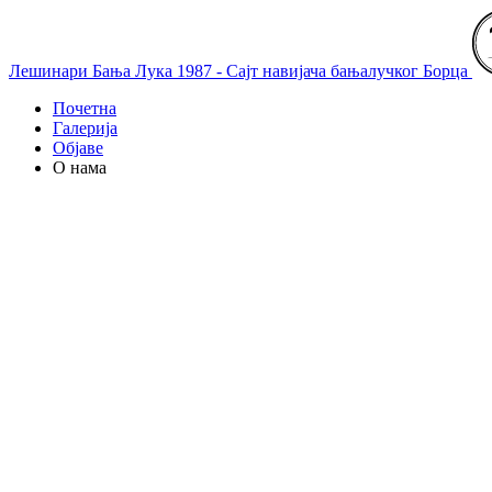
Лешинари Бања Лука 1987 - Сајт навијача бањалучког Борца
Почетна
Галерија
Објаве
О нама