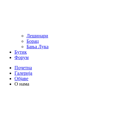
Лешинари
Борац
Бања Лука
Бутик
Форум
Почетна
Галерија
Објаве
О нама