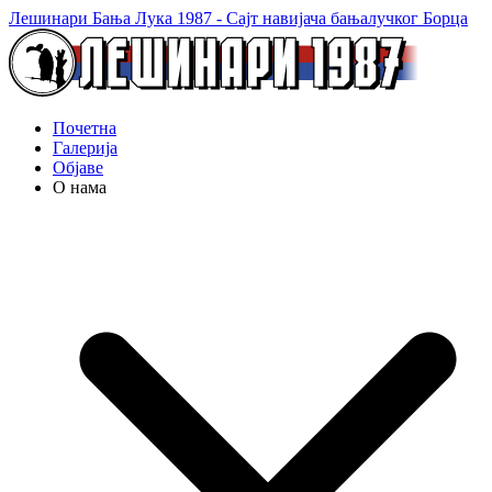
Лешинари Бања Лука 1987 - Сајт навијача бањалучког Борца
Почетна
Галерија
Објаве
О нама