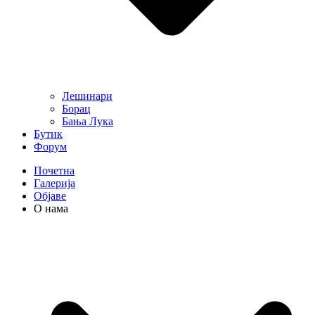
Лешинари
Борац
Бања Лука
Бутик
Форум
Почетна
Галерија
Објаве
О нама