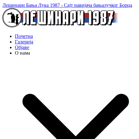
Лешинари Бања Лука 1987 - Сајт навијача бањалучког Борца
Почетна
Галерија
Објаве
О нама