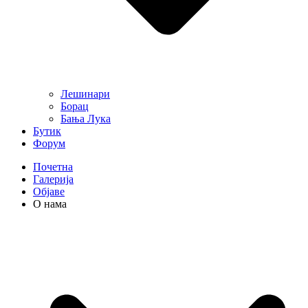
Лешинари
Борац
Бања Лука
Бутик
Форум
Почетна
Галерија
Објаве
О нама