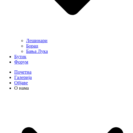
Лешинари
Борац
Бања Лука
Бутик
Форум
Почетна
Галерија
Објаве
О нама