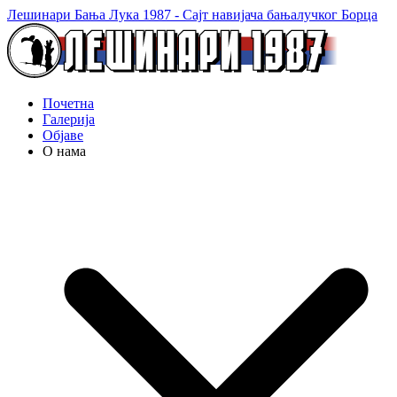
Лешинари Бања Лука 1987 - Сајт навијача бањалучког Борца
Почетна
Галерија
Објаве
О нама