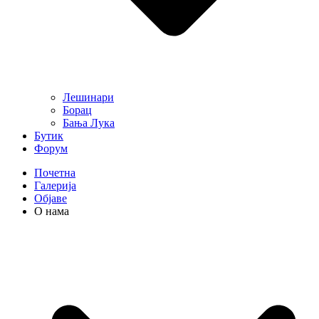
Лешинари
Борац
Бања Лука
Бутик
Форум
Почетна
Галерија
Објаве
О нама