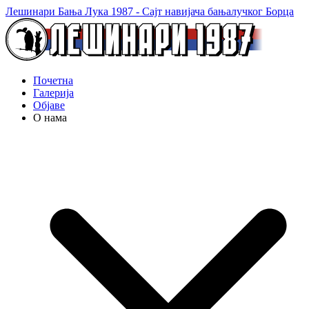
Лешинари Бања Лука 1987 - Сајт навијача бањалучког Борца
Почетна
Галерија
Објаве
О нама