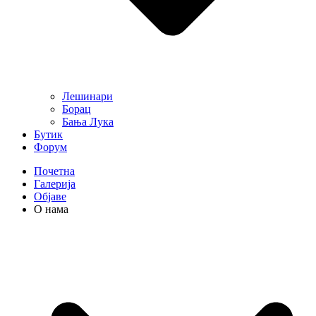
Лешинари
Борац
Бања Лука
Бутик
Форум
Почетна
Галерија
Објаве
О нама