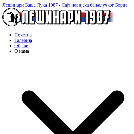
Лешинари Бања Лука 1987 - Сајт навијача бањалучког Борца
Почетна
Галерија
Објаве
О нама