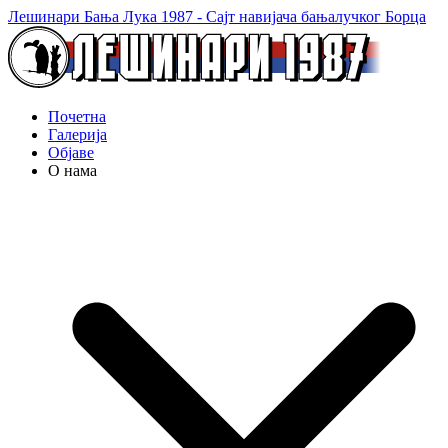
Лешинари Бања Лука 1987 - Сајт навијача бањалучког Борца
Почетна
Галерија
Објаве
О нама