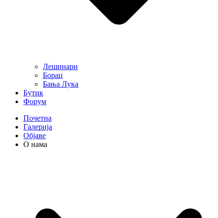
Лешинари
Борац
Бања Лука
Бутик
Форум
Почетна
Галерија
Објаве
О нама