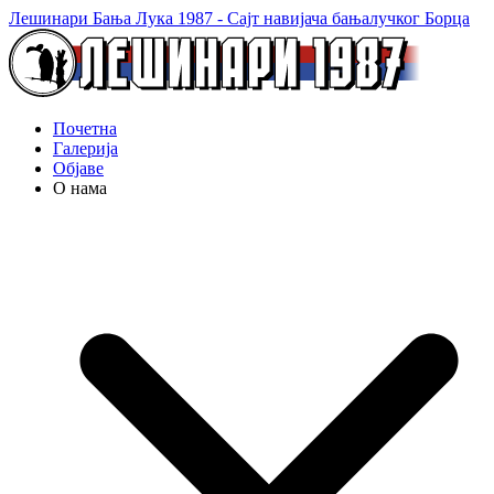
Лешинари Бања Лука 1987 - Сајт навијача бањалучког Борца
Почетна
Галерија
Објаве
О нама