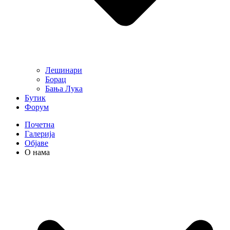
Лешинари
Борац
Бања Лука
Бутик
Форум
Почетна
Галерија
Објаве
О нама